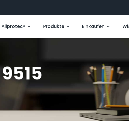
Allprotec®
Produkte
Einkaufen
Wi
 9515