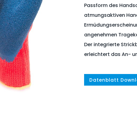
Passform des Handsc
atmungsaktiven Hand
Ermüdungserscheinun
angenehmen Tragekom
Der integrierte Stric
erleichtert das An- u
Datenblatt Down