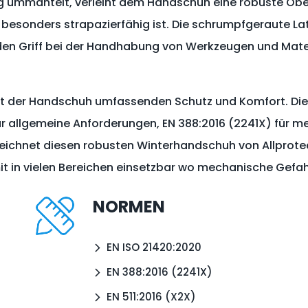
ig ummantelt, verleiht dem Handschuh eine robuste Obe
 besonders strapazierfähig ist. Die schrumpfgeraute L
n Griff bei der Handhabung von Werkzeugen und Materi
tet der Handschuh umfassenden Schutz und Komfort.
Die
 allgemeine Anforderungen, EN 388:2016 (2241X) für m
 zeichnet diesen robusten Winterhandschuh von Allprote
omit in vielen Bereichen einsetzbar wo mechanische Gef
NORMEN
EN ISO 21420:2020
EN 388:2016 (
2241X
)
EN 511:2016 (X2X)