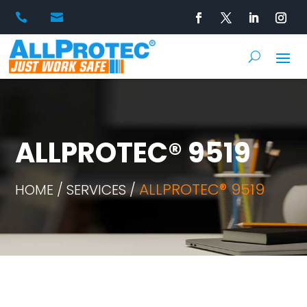


ALLPROTEC® 9519
ALLPROTEC® 9519
HOME / SERVICES /