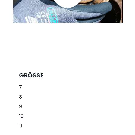
GRÖSSE
7
8
9
10
11