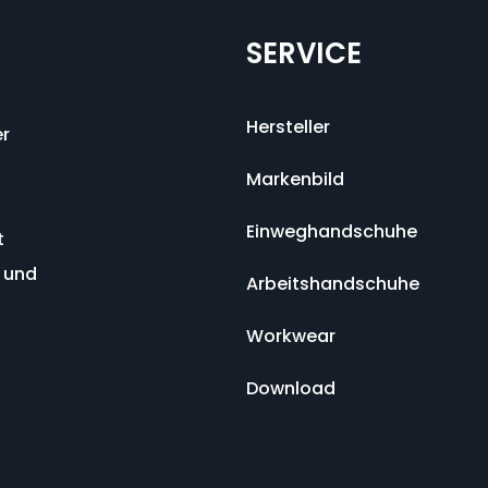
SERVICE
Hersteller
r
-
Markenbild
Einweghandschuhe
t
r
und
Arbeitshandschuhe
Workwear
Download