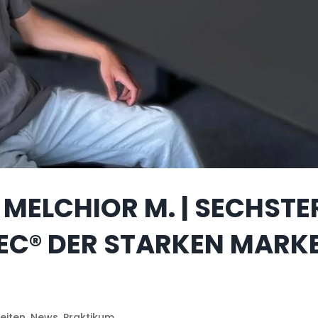
MELCHIOR M. | SECHSTE
TEC® DER STARKEN MARK
eiten
,
News
,
Praktikum