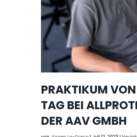
PRAKTIKUM VON 
TAG BEI ALLPRO
DER AAV GMBH
von
Jürgen La-Greca
|
Juli 12, 2023
|
Neuigk