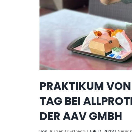
PRAKTIKUM VON 
TAG BEI ALLPRO
DER AAV GMBH
von
Jürgen La-Greca
|
Juli 17, 2023
|
Neuigk