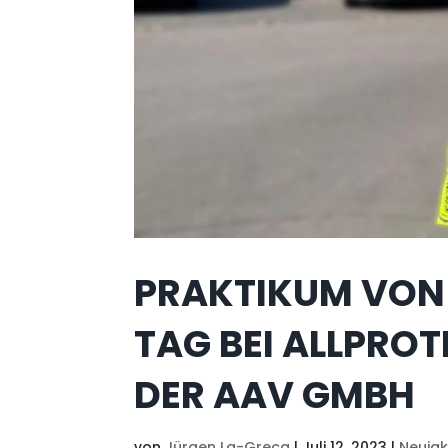
PRAKTIKUM VON 
TAG BEI ALLPRO
DER AAV GMBH
von
Jürgen La-Greca
|
Juli 12, 2023
|
Neuigk