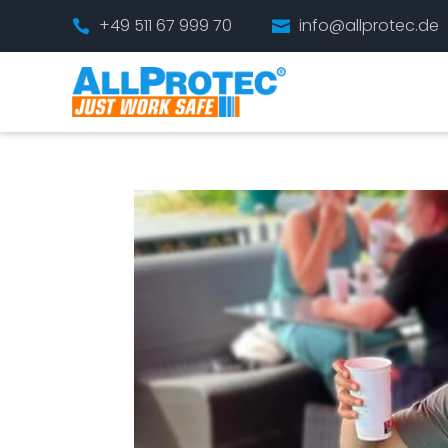
+49 511 67 999 70
info@allprotec.de

