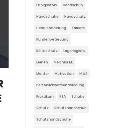
Erfolgsstory
Handschuh
Handschuhe
Handschutz
Herausforderung
Karriere
Kundenbetreuung
Kälteschutz
Lagerlogistik
Lernen
Melchior M.
Mentor
Motivation
Nitril
R
Persönlichkeitsentwicklung
E
Praktikum
PSA
Schuhe
Schutz
Schutzhandschuh
Schutzhandschuhe